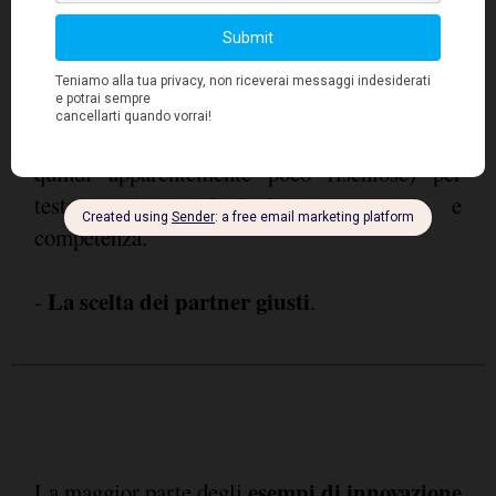
sono allineate creando pericolose perdite di
focus sugli obiettivi aziendali); in altre parole
continuità alla visione tramite
dare
l'adeguamento della gestione del budget
non limitandosi a replicare attività già note (e
quindi apparentemente poco rischiose) per
testare nuove soluzioni con coraggio e
competenza.
La scelta dei partner giusti
-
.
esempi di innovazione
La maggior parte degli