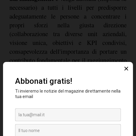
necessario) a tutti i livelli per predisporre
adeguatamente le persone a concentrare i
propri sforzi nella giusta direzione
(collaborazione tra diverse unit aziendali,
visione unica, obiettivi e KPI condivisi,
consapevolezza dell'importanza di portare un
contributo fondamentale per il raggiungimento
di un obiettivo finale comune etc.)
il coraggio di investire sull'innovazione
-
per
non creare una discrepanza tra la visione e
l'esecuzione (un recente studio realizzato da
Teradata e eConsultancy ha rivelato che spesso
le scelte che influenzano le strategie e quelle
che incidono sull'allocazione dei budget non