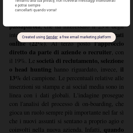
In Italia, le percentuali registrate sono
Il canale
sensibilmente diverse.
maggiormente utilizzato rimane quello del
passaparola
, che ha interessato il 23% degli
siti specializzati
intervistati, seguito dai
online (22%)
l'approccio
. Al terzo posto
diretto da parte di aziende o recruiter
, con
società di reclutamento, selezione
il 19%. Le
o head hunting
il
hanno riguardato, invece,
13%
del campione. Le percentuali relative alle
inserzioni su stampa e ai social media sono in
linea con i dati globali. L'indagine prosegue
con l'analisi del processo di on-boarding, che
gioca un ruolo sempre più importante nel far sì
che i nuovi assunti si sentano a proprio agio e
quando
coinvolti nella nuova azienda. Infatti,