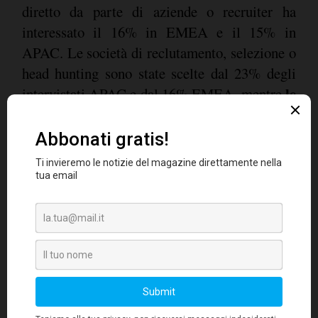
diretto da parte di aziende o recruiter ha
interessato il 16% in EMEA e il 15% in
APAC. Le società di reclutamento, selezione o
head hunting sono state scelte dal 23% degli
le
intervistati APAC e dal 16% EMEA, mentre
inserzioni su stampa si sono dimostrate un
canale ormai in disuso
, con il 3% dei
In coda i
lavoratori che l'hanno utilizzato.
social media, ancora fermi al 2%
.
In Italia domina il passaparola