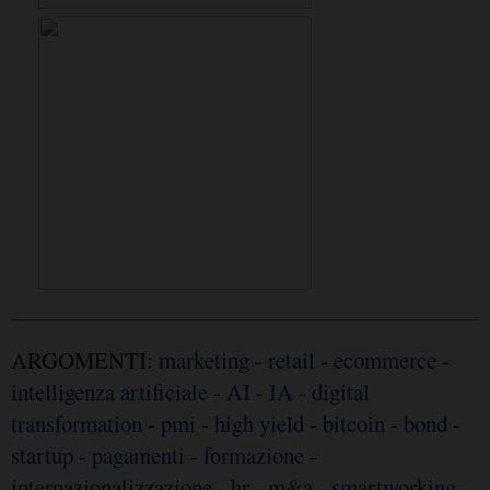
ARGOMENTI:
marketing
-
retail
-
ecommerce
-
intelligenza artificiale
-
AI
-
IA
-
digital
transformation
-
pmi
-
high yield
-
bitcoin
-
bond
-
startup
-
pagamenti
-
formazione
-
internazionalizzazione
-
hr
-
m&a
-
smartworking
-