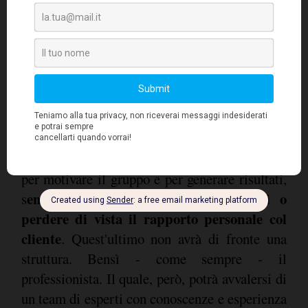
professionali ancora così individualizzate, sia
negli studi associati per le modalità di
ripartizione economica fra i soci, sia per la
notevole presenza di professionisti singoli (one
man shop).
La professione non potrà più essere
autoreferenziale, ma deve puntare sul team:
una strategia condivisa
è un motore potente
per motivare il gruppo e per generare risultati,
enza mutilare le ambizioni personali o
s
perdere di vista il rapporto personale col
cliente
. Quest'ultimo non avrà di fronte una
struttura. Bensì - come sempre - il
professionista. Il quale, però, potrà avvalersi di
un team di esperti con conoscenze e esperienza