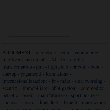
ARGOMENTI:
marketing
-
retail
-
ecommerce
-
intelligenza artificiale
-
AI
-
IA
-
digital
transformation
-
pmi
-
high yield
-
bitcoin
-
bond
-
startup
-
pagamenti
-
formazione
-
internazionalizzazione
-
hr
-
m&a
-
smartworking
-
security
-
immobiliare
-
obbligazioni
-
commodity
-
petrolio
-
brexit
-
manifatturiero
-
sport business
-
sponsor
-
lavoro
-
dipendenti
-
benefit
-
innovazione
-
b-corp
-
supply chain
-
export
-
- punto e a capo
-