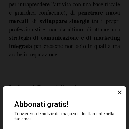
per intraprendere l'attività con una base fiscale
penetrare nuovi
e giuridica confacente), di
mercati
sviluppare sinergie
, di
tra i propri
professionisti e, non da ultimo, di attuare una
trategia di comunicazione e di marketing
s
integrata
per crescere non solo in qualità ma
anche in reputazione.
La forza della specializzazione
L'individualismo che per troppo tempo ha
fare spazio al
caratterizzato il settore, deve
lavoro di squadra
. Piaccia o no, l'Italia è il
solo Paese sviluppato che abbia realtà