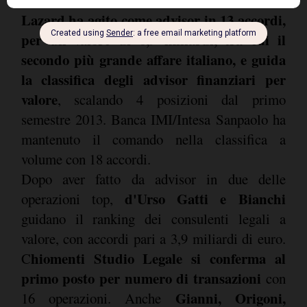
miliardi.
Lazard ha agito come advisor in 13 accordi,
per un valore di 6,9 miliardi, tra cui il
secondo più grande affare italiano, e guida
la classifica degli advisor finanziari per
valore
, scalando 4 posizioni dal primo
semestre 2013. Banca IMI/Intesa Sanpaolo ha
mantenuto il comando nella classifica a
volume con 18 accordi.
Dopo aver fatto da advisor in due delle
d'Urso Gatti e Bianchi
operazioni top,
guidano il ranking dei consulenti legali a
valore, con accordi pari a 3,9 miliardi di euro.
hiomenti Studio Legale si conferma al
C
primo posto per numero di transazioni
con
Gianni, Origoni,
16 operazioni. Anche