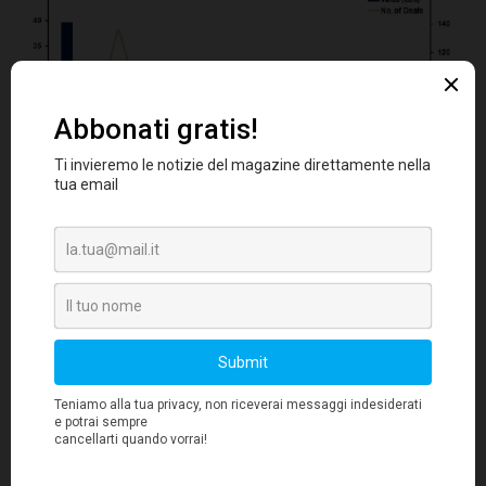
Sul fronte delle uscite, il M&A ha raggiunto il
più alto guadagno semestrale dal I semestre
2009 (€ 13,5) con offerte per un valore di € 4,3