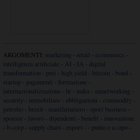
ARGOMENTI:
marketing
-
retail
-
ecommerce
-
intelligenza artificiale
-
AI
-
IA
-
digital
transformation
-
pmi
-
high yield
-
bitcoin
-
bond
-
startup
-
pagamenti
-
formazione
-
internazionalizzazione
-
hr
-
m&a
-
smartworking
-
security
-
immobiliare
-
obbligazioni
-
commodity
-
petrolio
-
brexit
-
manifatturiero
-
sport business
-
sponsor
-
lavoro
-
dipendenti
-
benefit
-
innovazione
-
b-corp
-
supply chain
-
export
-
- punto e a capo
-