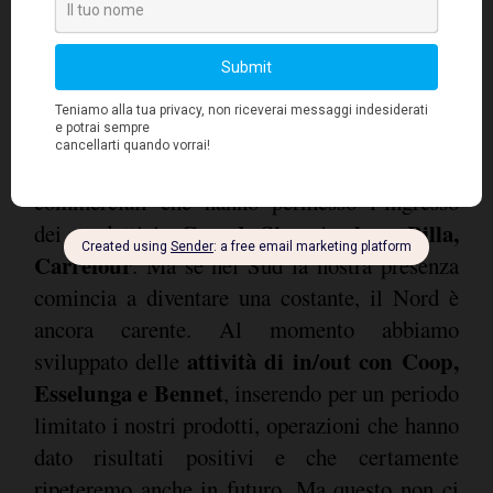
del Centro Sud.
L’obiettivo
“
della Cooperativa”, precisa
Luciano Negri, Direttore Commerciale e
Marketing di Arborea
è la presenza
, “
continuativa nelle varie insegne della Gdo
.
Già da due anni abbiamo intrapreso rapporti
commerciali che hanno permesso l’ingresso
Conad, Sisa, Auchan, Billa,
dei prodotti in
Carrefour
. Ma se nel Sud la nostra presenza
comincia a diventare una costante, il Nord è
ancora carente. Al momento abbiamo
attività di in/out con Coop,
sviluppato delle
Esselunga e Bennet
, inserendo per un periodo
limitato i nostri prodotti, operazioni che hanno
dato risultati positivi e che certamente
ripeteremo anche in futuro. Ma questo non ci