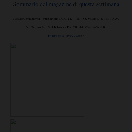
Sommario del magazine di questa settimana
BusinessCommunity.it - Supplemento a G.C. e t. - Reg. Trib. Milano n. 431 del 19/7/97
Dir. Responsabile Gigi Beltrame - Dir. Editoriale Claudio Gandolfo
Politica della Privacy e cookie