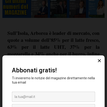
Sull’Isola, Arborea è leader di mercato, con
quote a volume dell’85% per il latte fresco,
63% per il latte UHT, 37% per la
mozzarella e 34% anche per il burro, infine
con il 34% per la ricotta, 17% per lo
stracchino e il 11% per lo yogurt
.
Sul mercato nazionale, la Cooperativa dispone
piattaforma distributiva a Bologna
di una
e
di reti di vendita indiretta che riportano alla
Direzione Vendite e a due capi area del Nord e