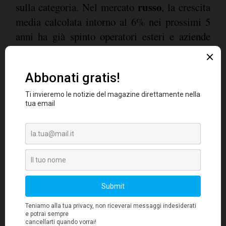
russo
sulla categoria. Nel mercato
, la crescita
media calcolata intorno al 6% nei prossimi 5
anni ha già spinto operatori esteri e aziende
farmaceutiche e di prodotti cosmetici ad
entrare nel mercato delle vitamine e degli
integratori, rendendolo più competitivo.
A questo si potrebbe affiancare l’opportunità di
commercializzare un maggior numero di
categorie di vitamine e integratori
alimentari in canali diversi dalle farmacie
,
in particolare nei supermercati, oggetto di una
intensa attività di pressione sui legislatori da
parte degli operatori del settore.