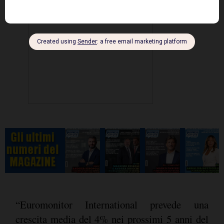
“Euromonitor International prevede una
crescita media del 4% nei prossimi 5 anni del