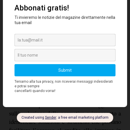
Andrea Bressani, direttore
Lo conferma
generale di Mediocredito Italiano
:
“Abbiamo costituito un polo specializzato
nella finanza d’impresa che dispone di
un’offerta completa e integrata a sostegno degli
investimenti strategici delle imprese. In questo
contesto, crediamo la rete sia un importante
stimolare lo sviluppo e creare
strumento per
sinergie
. Abbiamo un presidio dedicato alle
reti di impresa costantemente aggiornato
sull’evoluzione della normativa e impegnato a
identificare soluzioni e strumenti che possano