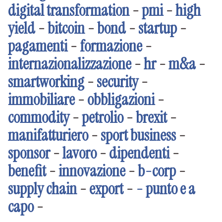
digital transformation
-
pmi
-
high
yield
-
bitcoin
-
bond
-
startup
-
pagamenti
-
formazione
-
internazionalizzazione
-
hr
-
m&a
-
smartworking
-
security
-
immobiliare
-
obbligazioni
-
commodity
-
petrolio
-
brexit
-
manifatturiero
-
sport business
-
sponsor
-
lavoro
-
dipendenti
-
benefit
-
innovazione
-
b-corp
-
supply chain
-
export
-
- punto e a
capo
-