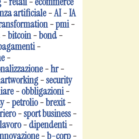
g
-
retail
-
ecommerce
nza artificiale
-
AI
-
IA
transformation
-
pmi
-
-
bitcoin
-
bond
-
pagamenti
-
ne
-
onalizzazione
-
hr
-
artworking
-
security
iare
-
obbligazioni
-
y
-
petrolio
-
brexit
-
riero
-
sport business
-
lavoro
-
dipendenti
-
innovazione
-
b-corp
-