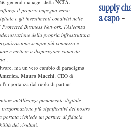
ne
NCIA
, general manager della
:
supply ch
fforza il proprio impegno verso
a capo
-
gitale e gli investimenti condivisi nelle
il Protected Business Network, l’Alleanza
dernizzazione della propria infrastruttura
’organizzazione sempre più connessa e
pare e mettere a disposizione capacità
ala".
ardware, ma un vero cambio di paradigma
America
Mauro Macchi
.
, CEO di
o l'importanza del ruolo di partner
ntare un’Alleanza pienamente digitale
trasformazione più significativi del nostro
 portata richiede un partner di fiducia
lità dei risultati.