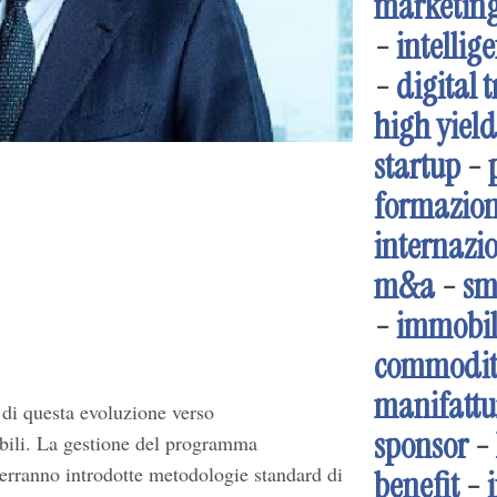
marketin
-
intellige
-
digital 
high yield
startup
-
formazio
internazi
m&a
-
sm
-
immobil
commodit
manifattu
 di questa evoluzione verso
sponsor
-
bili. La gestione del programma
 verranno introdotte metodologie standard di
benefit
-