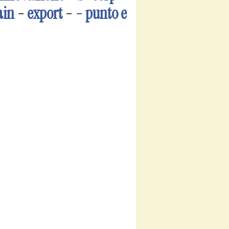
ain
-
export
-
- punto e