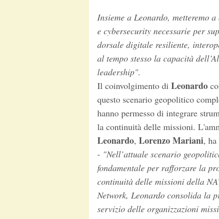
Insieme a Leonardo, metteremo a 
e cybersecurity necessarie per su
dorsale digitale resiliente, intero
al tempo stesso la capacità dell’A
leadership".
Leonardo
Il coinvolgimento di
con
questo scenario geopolitico compl
hanno permesso di integrare strum
la continuità delle missioni. L'amm
Leonardo
Lorenzo Mariani
,
, ha
-
"Nell’attuale scenario geopoliti
fondamentale per rafforzare la pro
continuità delle missioni della 
Network, Leonardo consolida la pr
servizio delle organizzazioni missi