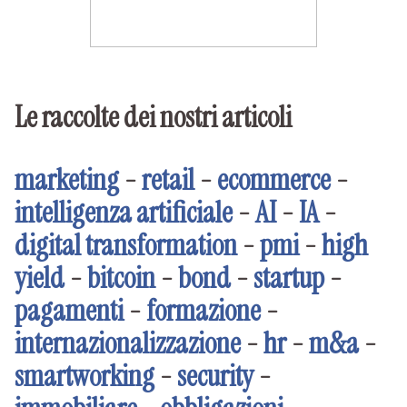
Le raccolte dei nostri articoli
marketing
-
retail
-
ecommerce
-
intelligenza artificiale
-
AI
-
IA
-
digital transformation
-
pmi
-
high
yield
-
bitcoin
-
bond
-
startup
-
pagamenti
-
formazione
-
internazionalizzazione
-
hr
-
m&a
-
smartworking
-
security
-