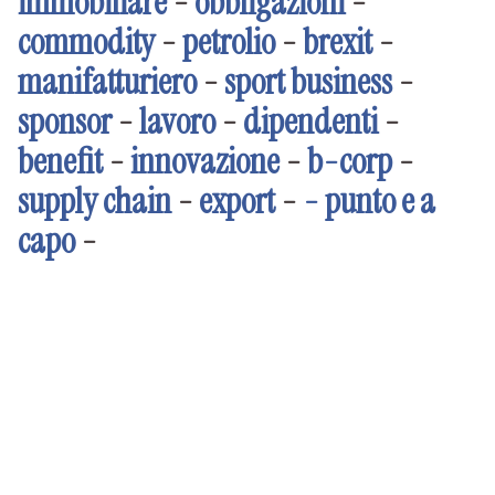
immobiliare
-
obbligazioni
-
commodity
-
petrolio
-
brexit
-
manifatturiero
-
sport business
-
sponsor
-
lavoro
-
dipendenti
-
benefit
-
innovazione
-
b-corp
-
supply chain
-
export
-
- punto e a
capo
-